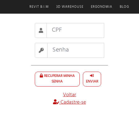
REVIT B.I.M
3D WAREHOUSE
ERGONOMIA
BLOG
RECUPERAR MINHA
SENHA
ENVIAR
Voltar
Cadastre-se